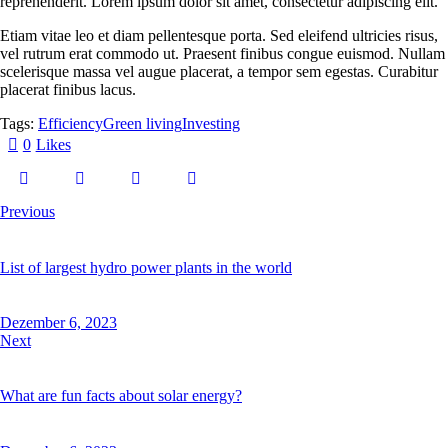
reprehenderit. Lorem ipsum dolor sit amet, consectetur adipiscing elit.
Etiam vitae leo et diam pellentesque porta. Sed eleifend ultricies risus,
vel rutrum erat commodo ut. Praesent finibus congue euismod. Nullam
scelerisque massa vel augue placerat, a tempor sem egestas. Curabitur
placerat finibus lacus.
Tags:
Efficiency
Green living
Investing
0
Likes
Previous
List of largest hydro power plants in the world
Dezember 6, 2023
Next
What are fun facts about solar energy?