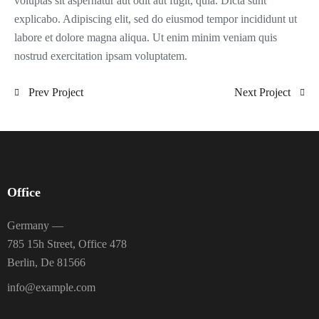
voluptas sit aspernatur aut odit aut fugit, quia. Dicta sunt
explicabo. Adipiscing elit, sed do eiusmod tempor incididunt ut
labore et dolore magna aliqua. Ut enim minim veniam quis
nostrud exercitation ipsam voluptatem.
Prev Project
Next Project
Office
Germany —
785 15h Street, Office 478
Berlin, De 81566
info@example.com