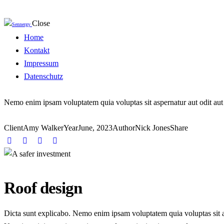
Close
Home
Kontakt
Impressum
Datenschutz
Nemo enim ipsam voluptatem quia voluptas sit aspernatur aut odit aut f
Client
Amy Walker
Year
June, 2023
Author
Nick Jones
Share
Roof design
Dicta sunt explicabo. Nemo enim ipsam voluptatem quia voluptas sit asp